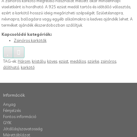
A zsinóros karkötő megfelelő használat mellett akár mindennapi
viseletként is hordható. A 925 ezüst medál tartós és időtálló választás,
ezért a karkötő hosszú ideig megőrizheti szépségét. Születésnapra,
névnapra, ballagásra vagy egyéb alkalmakra is kedves ajándék lehet. A
terméket ajándék ékszerdobozban szállítjuk.
Kapcsolódó kategóriák:
Zsinóros karkötők
TAG-ek:
Három
,
kristály
,
köves
,
ezüst
,
medálos
,
szürke
,
zsinóros
,
állítható
,
karkötő
Információk
Anyag
Fémjelzés
Fontos információ
GYIK
Jótállás/szavatosság
Mérettáblázat