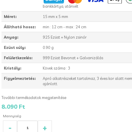
bankkártya, utánvét
Méret:
15 mm x 5 mm
Állítható hossz:
min : 12 cm - max : 24 cm
Anyag:
925 Ezüst + Nylon zsinór
Ezüst súly:
0.90 g
Felületkezelés:
999 Ezüst Bevonat + Galvanizálás
Kristály:
Kövek száma : 3
Figyelmeztetés:
Apró alkatrészeket tartalmaz, 3 éves kor alatt ne
ajánlott.
További termékadatok megjelenítése
8.090 Ft
Mennyiség
-
+