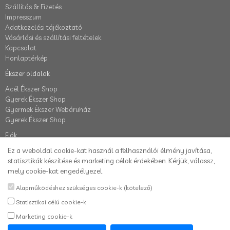
Szállítás & Fizetés
Impresszum
Adatkezelési tájékoztató
Vásárlási és szállítási feltételek
Kapcsolat
Honlaptérkép
Ékszer oldalak
Acél Ékszer Shop
Gyerek Ékszer Shop
Gyermek Ékszer Webáruház
Gyerek Ékszer Shop
Fiók
Ez a weboldal cookie-kat használ a felhasználói élmény javítása,
Fiók
statisztikák készítése és marketing célok érdekében. Kérjük, válassz,
Elállás a szerződéstől
mely cookie-kat engedélyezel.
Rendelés követés
Kívánságlista
Alapműködéshez szükséges cookie-k (kötelező)
Hírlevél
Statisztikai célú cookie-k
Ezüst ékszer webáruház
Marketing cookie-k