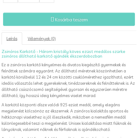
Kosárba teszem
Leírás
Vélemények (0)
Zsinóros Karkötő - Három kristály köves ezüst medálos szürke
zsinóros állítható karkötő ajándék ékszerdobozban
Ez a zsinóros karkötő kényelmes és divatos kiegészítő gyermekek és
felnőttek számára egyaránt. Az állítható méretnek köszönhetően a
karkötő körülbelül 12 és 24 cm közötti csuklómérethez igazítható, ezért
ideális választás lehet gyerekeknek, tinédzsereknek és felnőtteknek is. Az
állítható csúszócsomó segítségével gyorsan és egyszerűen méretre
állítható, így hosszú ideig kényelmes viselet marad.
A karkötő központi dísze valódi 925 ezüst medál, amely elegáns
megjelenést kölcsönöz az ékszernek. A zsinóros kialakítás sportos és
hétköznapi viselethez is jól illeszkedik, miközben a nemesfém medál
különlegesebbé teszi a megjelenést. Unisex kialakítása miatt fiúknak és
lányoknak, valamint nőknek és férfiaknak is ajándékozható.