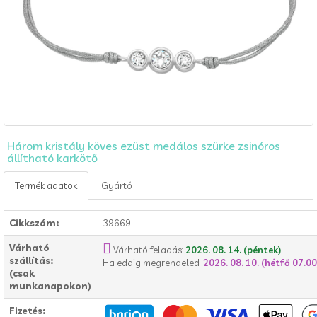
Három kristály köves ezüst medálos szürke zsinóros
állítható karkötő
Termék adatok
Gyártó
Cikkszám:
39669
Várható
Várható feladás:
2026. 08. 14. (péntek)
szállítás:
Ha eddig megrendeled:
2026. 08. 10. (hétfő 07.00
(csak
munkanapokon)
Fizetés: