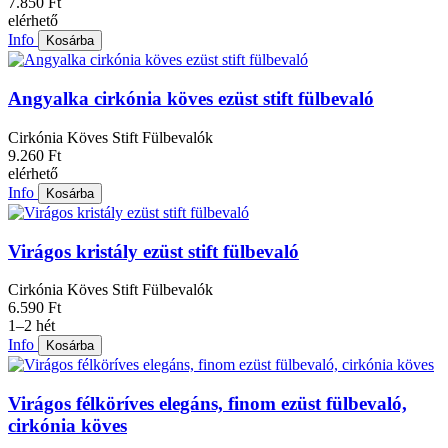
7.850 Ft
elérhető
Info
Kosárba
Angyalka cirkónia köves ezüst stift fülbevaló
Cirkónia Köves Stift Fülbevalók
9.260 Ft
elérhető
Info
Kosárba
Virágos kristály ezüst stift fülbevaló
Cirkónia Köves Stift Fülbevalók
6.590 Ft
1–2 hét
Info
Kosárba
Virágos félköríves elegáns, finom ezüst fülbevaló,
cirkónia köves