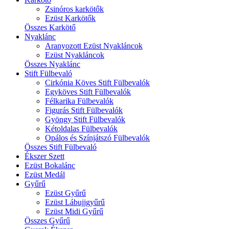
Zsinóros karkötők
Ezüst Karkötők
Összes Karkötő
Nyaklánc
Aranyozott Ezüst Nyakláncok
Ezüst Nyakláncok
Összes Nyaklánc
Stift Fülbevaló
Cirkónia Köves Stift Fülbevalók
Egyköves Stift Fülbevalók
Félkarika Fülbevalók
Figurás Stift Fülbevalók
Gyöngy Stift Fülbevalók
Kétoldalas Fülbevalók
Opálos és Színjátszó Fülbevalók
Összes Stift Fülbevaló
Ékszer Szett
Ezüst Bokalánc
Ezüst Medál
Gyűrű
Ezüst Gyűrű
Ezüst Lábujjgyűrű
Ezüst Midi Gyűrű
Összes Gyűrű