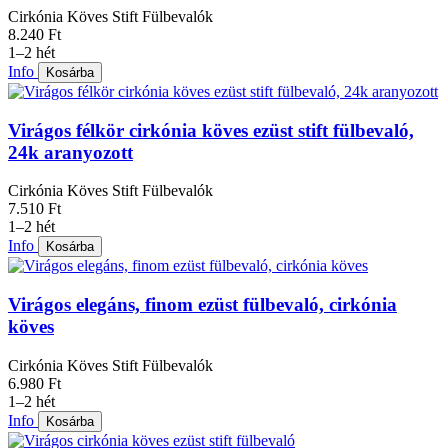
Cirkónia Köves Stift Fülbevalók
8.240 Ft
1–2 hét
Info
Kosárba
Virágos félkör cirkónia köves ezüst stift fülbevaló,
24k aranyozott
Cirkónia Köves Stift Fülbevalók
7.510 Ft
1–2 hét
Info
Kosárba
Virágos elegáns, finom ezüst fülbevaló, cirkónia
köves
Cirkónia Köves Stift Fülbevalók
6.980 Ft
1–2 hét
Info
Kosárba