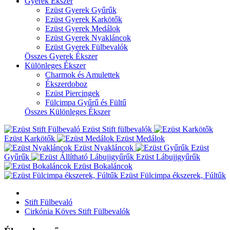
Gyerek Ékszer
Ezüst Gyerek Gyűrűk
Ezüst Gyerek Karkötők
Ezüst Gyerek Medálok
Ezüst Gyerek Nyakláncok
Ezüst Gyerek Fülbevalók
Összes Gyerek Ékszer
Különleges Ékszer
Charmok és Amulettek
Ékszerdoboz
Ezüst Piercingek
Fülcimpa Gyűrű és Fültű
Összes Különleges Ékszer
Ezüst Stift fülbevalók
Ezüst Karkötők
Ezüst Medálok
Ezüst Nyakláncok
Ezüst
Gyűrűk
Ezüst Lábujjgyűrűk
Ezüst Bokaláncok
Ezüst Fülcimpa ékszerek, Fúltűk
Stift Fülbevaló
Cirkónia Köves Stift Fülbevalók