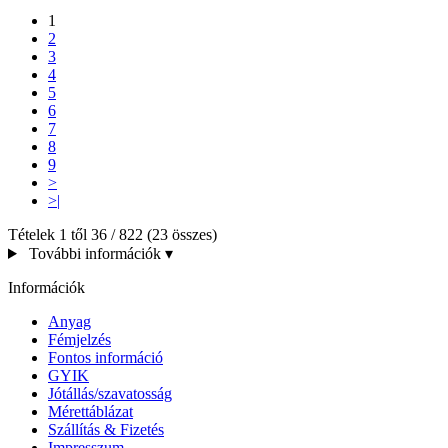
1
2
3
4
5
6
7
8
9
>
>|
Tételek 1 től 36 / 822 (23 összes)
További információk
▾
Információk
Anyag
Fémjelzés
Fontos információ
GYIK
Jótállás/szavatosság
Mérettáblázat
Szállítás & Fizetés
Impresszum