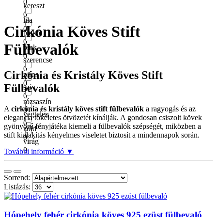
0
kereszt
0
lila
Cirkónia Köves Stift
0
patkó
0
Fülbevalók
pink
0
szerencse
0
Cirkónia és Kristály Köves Stift
piros
0
Fülbevalók
szív
0
rózsaszín
A
cirkónia és kristály köves stift fülbevalók
a ragyogás és az
0
végtelen
elegancia tökéletes ötvözetét kínálják. A gondosan csiszolt kövek
0
gyönyörű fényjátéka kiemeli a fülbevalók szépségét, miközben a
zöld
stift kialakítás kényelmes viseletet biztosít a mindennapok során.
0
virág
0
További információ ▼
Sorrend:
Listázás:
Hópehely fehér cirkónia köves 925 ezüst fülbevaló