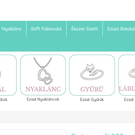
Nyaklánc
Stift Fülbevaló
Ékszer Szett
Ezüst Bokal
Ezüst Nyakláncok
álok
Ezüst Gyűrűk
Ezüst