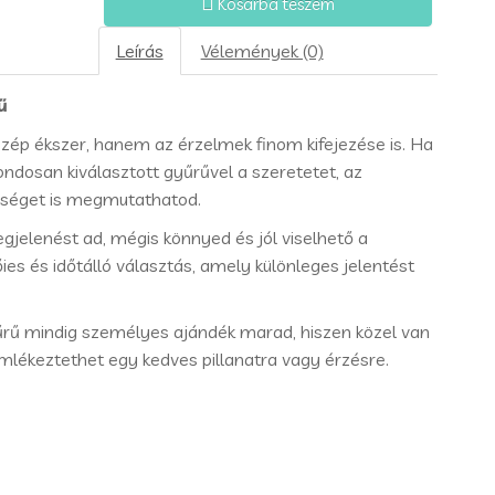
Kosárba teszem
Leírás
Vélemények (0)
ű
ép ékszer, hanem az érzelmek finom kifejezése is. Ha
ndosan kiválasztott gyűrűvel a szeretetet, az
sséget is megmutathatod.
jelenést ad, mégis könnyed és jól viselhető a
ies és időtálló választás, amely különleges jelentést
űrű mindig személyes ajándék marad, hiszen közel van
emlékeztethet egy kedves pillanatra vagy érzésre.