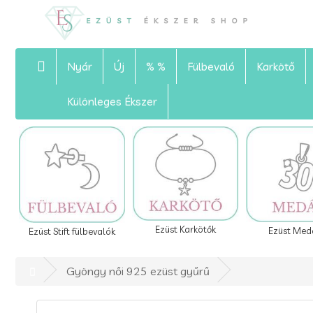
Nyár
Új
% %
Fülbevaló
Karkötő
Különleges Ékszer
Ezüst Karkötők
Ezüst Med
Ezüst Stift fülbevalók
Gyöngy női 925 ezüst gyűrű