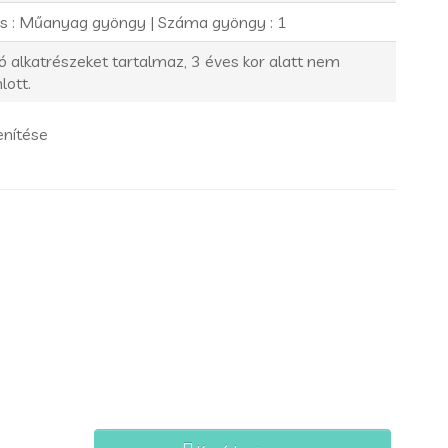
us : Műanyag gyöngy | Száma gyöngy : 1
ó alkatrészeket tartalmaz, 3 éves kor alatt nem
lott.
enítése