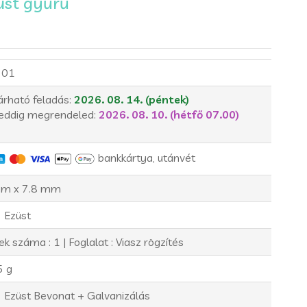
üst gyűrű
701
árható feladás:
2026. 08. 14. (péntek)
eddig megrendeled:
2026. 08. 10. (hétfő 07.00)
bankkártya, utánvét
m x 7.8 mm
 Ezüst
k száma : 1 | Foglalat : Viasz rögzítés
5 g
 Ezüst Bevonat + Galvanizálás