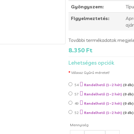
Gyöngyszem:
Típ
Figyelmeztetés:
Apr
aján
További termékadatok megjel
8.350 Ft
Lehetséges opciók
Válassz Gyűrű méretet!
54
Rendelhető (1–2 hét)
(0 db)
57
Rendelhető (1–2 hét)
(0 db)
49
Rendelhető (1–2 hét)
(0 db)
52
Rendelhető (1–2 hét)
(0 db)
Mennyiség