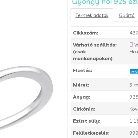
Gyöngy női 925 ez
Termék adatok
Gyártó
Cikkszám:
48
Várható szállítás:
V
(csak
Ha 
munkanapokon)
Fizetés:
Méret:
6 m
Anyag:
925
Cirkónia:
Köve
Ezüst súly:
1.1
Felületkezelés:
999