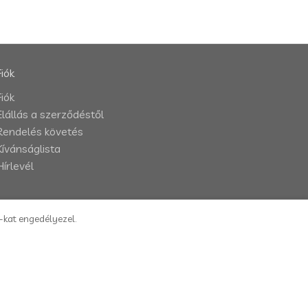
Fiók
Fiók
Elállás a szerződéstől
Rendelés követés
Kívánságlista
Hírlevél
e-kat engedélyezel.