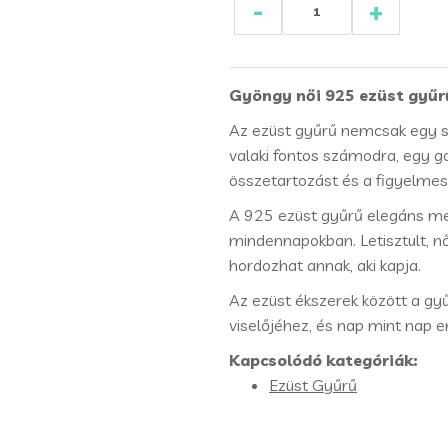
-
+
Gyöngy női 925 ezüst gyűr
Az ezüst gyűrű nemcsak egy sz
valaki fontos számodra, egy go
összetartozást és a figyelme
A 925 ezüst gyűrű elegáns meg
mindennapokban. Letisztult, nő
hordozhat annak, aki kapja.
Az ezüst ékszerek között a gy
viselőjéhez, és nap mint nap 
Kapcsolódó kategóriák:
Ezüst Gyűrű