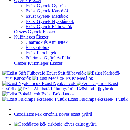
Gyerek Ékszer
Ezüst Gyerek Gyűrűk
Ezüst Gyerek Karkötők
Ezüst Gyerek Medálok
Ezüst Gyerek Nyakláncok
Ezüst Gyerek Fülbevalók
Összes Gyerek Ékszer
Különleges Ékszer
Charmok és Amulettek
Ékszerdoboz
Ezüst Piercingek
Fülcimpa Gyűrű és Fültű
Összes Különleges Ékszer
Ezüst Stift fülbevalók
Ezüst Karkötők
Ezüst Medálok
Ezüst Nyakláncok
Ezüst
Gyűrűk
Ezüst Lábujjgyűrűk
Ezüst Bokaláncok
Ezüst Fülcimpa ékszerek, Fúltűk
Csodálatos kék cirkónia köves ezüst gyűrű