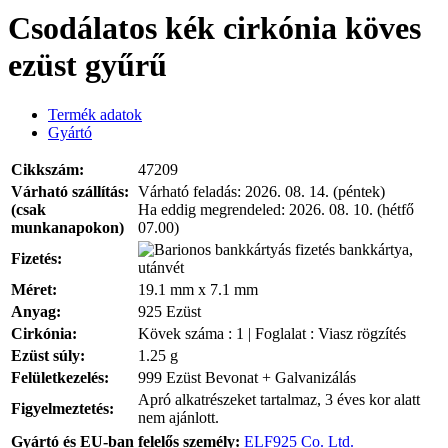
Csodálatos kék cirkónia köves
ezüst gyűrű
Termék adatok
Gyártó
Cikkszám:
47209
Várható szállítás:
Várható feladás:
2026. 08. 14. (péntek)
(csak
Ha eddig megrendeled:
2026. 08. 10. (hétfő
munkanapokon)
07.00)
bankkártya,
Fizetés:
utánvét
Méret:
19.1 mm x 7.1 mm
Anyag:
925 Ezüst
Cirkónia:
Kövek száma : 1 | Foglalat : Viasz rögzítés
Ezüst súly:
1.25 g
Felületkezelés:
999 Ezüst Bevonat + Galvanizálás
Apró alkatrészeket tartalmaz, 3 éves kor alatt
Figyelmeztetés:
nem ajánlott.
Gyártó és EU-ban felelős személy:
ELF925 Co. Ltd.