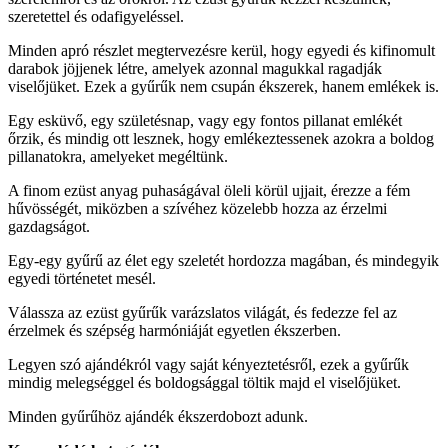
szeretettel és odafigyeléssel.
Minden apró részlet megtervezésre kerül, hogy egyedi és kifinomult
darabok jöjjenek létre, amelyek azonnal magukkal ragadják
viselőjüket. Ezek a gyűrűk nem csupán ékszerek, hanem emlékek is.
Egy esküvő, egy születésnap, vagy egy fontos pillanat emlékét
őrzik, és mindig ott lesznek, hogy emlékeztessenek azokra a boldog
pillanatokra, amelyeket megéltünk.
A finom ezüst anyag puhaságával öleli körül ujjait, érezze a fém
hűvösségét, miközben a szívéhez közelebb hozza az érzelmi
gazdagságot.
Egy-egy gyűrű az élet egy szeletét hordozza magában, és mindegyik
egyedi történetet mesél.
Válassza az ezüst gyűrűk varázslatos világát, és fedezze fel az
érzelmek és szépség harmóniáját egyetlen ékszerben.
Legyen szó ajándékról vagy saját kényeztetésről, ezek a gyűrűk
mindig melegséggel és boldogsággal töltik majd el viselőjüket.
Minden gyűrűhöz ajándék ékszerdobozt adunk.