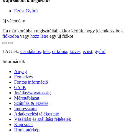
Kapcsolódó kategóriák:
Ezüst Gyűrű
új vélemény
Ha már korábban regisztráltál, akkor kérjük, hogy jelentkezz be a
fiókodba
vagy
hozz létre
egy új fiókot
TAG-ek:
Csodálatos
,
kék
,
cirkónia
,
köves
,
ezüst
,
gyűrű
Információk
Anyag
Fémjelzés
Fontos információ
GYIK
Jótállás/szavatosság
Mérettáblázat
Szállítás & Fizetés
Impresszum
Adatkezelési tájékoztató
Vásárlási és szállítási feltételek
Kapcsolat
Honlaptérkép