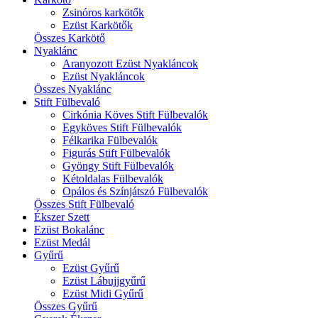
Zsinóros karkötők
Ezüst Karkötők
Összes Karkötő
Nyaklánc
Aranyozott Ezüst Nyakláncok
Ezüst Nyakláncok
Összes Nyaklánc
Stift Fülbevaló
Cirkónia Köves Stift Fülbevalók
Egyköves Stift Fülbevalók
Félkarika Fülbevalók
Figurás Stift Fülbevalók
Gyöngy Stift Fülbevalók
Kétoldalas Fülbevalók
Opálos és Színjátszó Fülbevalók
Összes Stift Fülbevaló
Ékszer Szett
Ezüst Bokalánc
Ezüst Medál
Gyűrű
Ezüst Gyűrű
Ezüst Lábujjgyűrű
Ezüst Midi Gyűrű
Összes Gyűrű