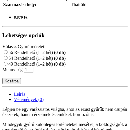
Származási hely:
Thaiföld
8.870 Ft
Lehetséges opciók
Válassz Gyűrű méretet!
56
Rendelhető (1–2 hét)
(0 db)
54
Rendelhető (1–2 hét)
(0 db)
49
Rendelhető (1–2 hét)
(0 db)
Mennyiség
Kosárba
Leírás
Vélemények (0)
Lépjen be egy varázslatos világba, ahol az ezüst gyűrűk nem csupán
ékszerek, hanem érzelmek és emlékek hordozói is.
Mindegyik gyűrű különleges történeteket mesél el, a boldogságról, a
szerelemről és az örökről. Az ezüst gyűrűk kézzel készülnek,