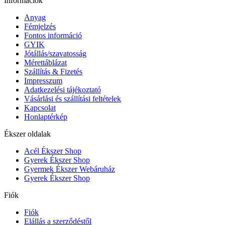
Információk
Anyag
Fémjelzés
Fontos információ
GYIK
Jótállás/szavatosság
Mérettáblázat
Szállítás & Fizetés
Impresszum
Adatkezelési tájékoztató
Vásárlási és szállítási feltételek
Kapcsolat
Honlaptérkép
Ékszer oldalak
Acél Ékszer Shop
Gyerek Ékszer Shop
Gyermek Ékszer Webáruház
Gyerek Ékszer Shop
Fiók
Fiók
Elállás a szerződéstől