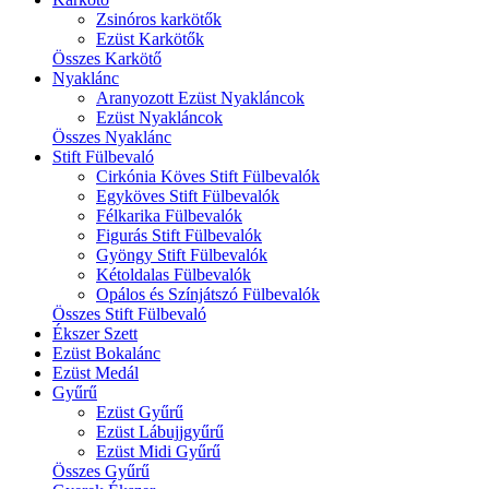
Zsinóros karkötők
Ezüst Karkötők
Összes Karkötő
Nyaklánc
Aranyozott Ezüst Nyakláncok
Ezüst Nyakláncok
Összes Nyaklánc
Stift Fülbevaló
Cirkónia Köves Stift Fülbevalók
Egyköves Stift Fülbevalók
Félkarika Fülbevalók
Figurás Stift Fülbevalók
Gyöngy Stift Fülbevalók
Kétoldalas Fülbevalók
Opálos és Színjátszó Fülbevalók
Összes Stift Fülbevaló
Ékszer Szett
Ezüst Bokalánc
Ezüst Medál
Gyűrű
Ezüst Gyűrű
Ezüst Lábujjgyűrű
Ezüst Midi Gyűrű
Összes Gyűrű