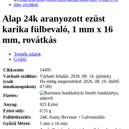
Alap 24k aranyozott ezüst
karika fülbevaló, 1 mm x 16
mm, rovátkás
Termék adatok
Gyártó
Cikkszám:
14495
Várható szállítás:
Várható feladás:
2026. 08. 14. (péntek)
(csak
Ha eddig megrendeled:
2026. 08. 10. (hétfő
munkanapokon)
07.00)
bankkártya,
Fizetés:
utánvét
Anyag:
925 Ezüst
Ezüst súly:
0.55 g
Felületkezelés:
24K Arany Bevonat + Galvanizálás
Gyűrű Méret:
1 mm x 16 mm