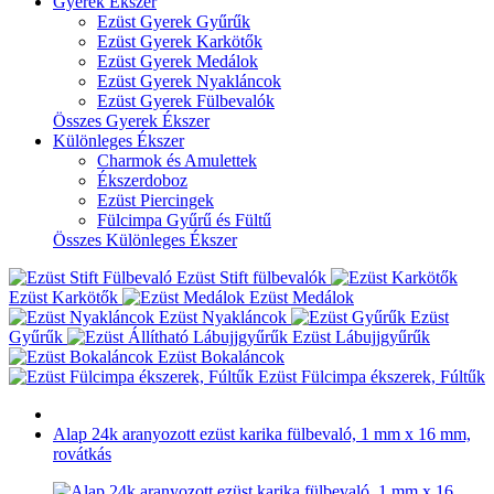
Gyerek Ékszer
Ezüst Gyerek Gyűrűk
Ezüst Gyerek Karkötők
Ezüst Gyerek Medálok
Ezüst Gyerek Nyakláncok
Ezüst Gyerek Fülbevalók
Összes Gyerek Ékszer
Különleges Ékszer
Charmok és Amulettek
Ékszerdoboz
Ezüst Piercingek
Fülcimpa Gyűrű és Fültű
Összes Különleges Ékszer
Ezüst Stift fülbevalók
Ezüst Karkötők
Ezüst Medálok
Ezüst Nyakláncok
Ezüst
Gyűrűk
Ezüst Lábujjgyűrűk
Ezüst Bokaláncok
Ezüst Fülcimpa ékszerek, Fúltűk
Alap 24k aranyozott ezüst karika fülbevaló, 1 mm x 16 mm,
rovátkás