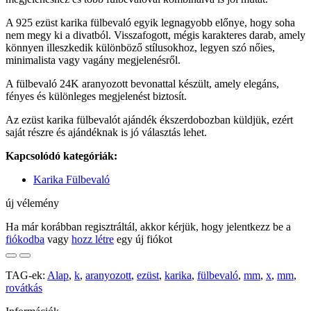
A 925 ezüst karika fülbevaló egyik legnagyobb előnye, hogy soha
nem megy ki a divatból. Visszafogott, mégis karakteres darab, amely
könnyen illeszkedik különböző stílusokhoz, legyen szó nőies,
minimalista vagy vagány megjelenésről.
A fülbevaló 24K aranyozott bevonattal készült, amely elegáns,
fényes és különleges megjelenést biztosít.
Az ezüst karika fülbevalót ajándék ékszerdobozban küldjük, ezért
saját részre és ajándéknak is jó választás lehet.
Kapcsolódó kategóriák:
Karika Fülbevaló
új vélemény
Ha már korábban regisztráltál, akkor kérjük, hogy jelentkezz be a
fiókodba
vagy
hozz létre
egy új fiókot
TAG-ek:
Alap
,
k
,
aranyozott
,
ezüst
,
karika
,
fülbevaló
,
mm
,
x
,
mm
,
rovátkás