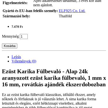
Apró alkatrészeket tartalmaz, 3 éves kor alatt
Figyelmeztetés:
nem ajánlott.
Gyártó és EU-ban felelős személy:
ELF925 Co. Ltd.
Származási hely:
Thaiföld
7.470 Ft
Mennyiség
Kosárba
Leírás
Vélemények (0)
Ezüst Karika Fülbevaló - Alap 24k
aranyozott ezüst karika fülbevaló, 1 mm x
16 mm, rovátkás ajándék ékszerdobozban
Ez az ezüst karika fülbevaló klasszikus, időtálló ékszer, amely
nőknek és férfiaknak is jó választás lehet. A sima karika forma
letisztult és elegáns, ezért hétköznapi viselethez, alkalmi
megjelenéshez és több fülbevalóval kombinálva is jól mutat.